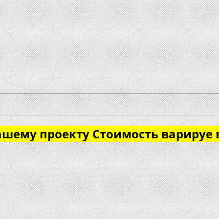
шему проекту Стоимость варируе 