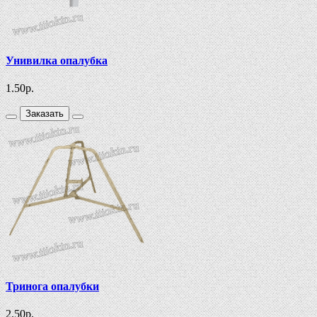
Унивилка опалубка
1.50
р.
Заказать
Тринога опалубки
2.50
р.