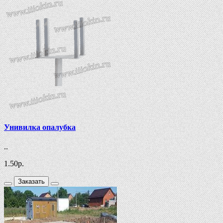
Унивилка опалубка
..
1.50
р.
Заказать