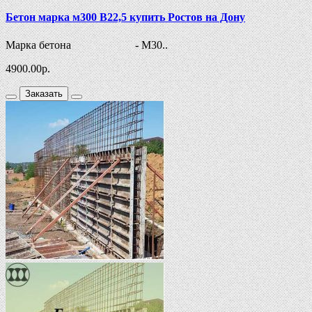
Бетон марка м300 В22,5 купить Ростов на Дону
Марка бетона - М30..
4900.00
р.
Заказать