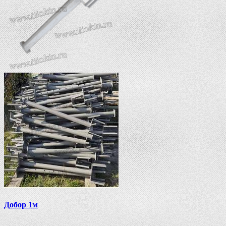
Добор 1м
..