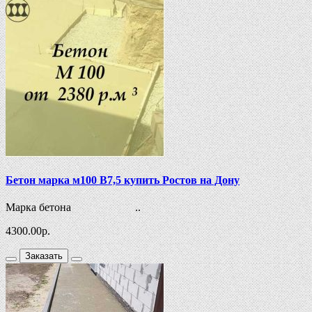
Бетон марка м100 В7,5 купить Ростов на Дону
Марка бетона ..
4300.00
р.
Заказать